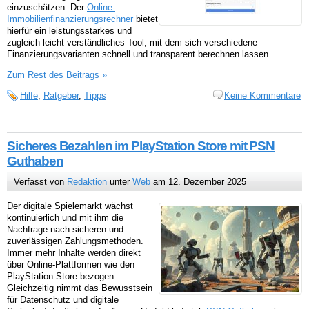
einzuschätzen. Der
Online-
Immobilienfinanzierungsrechner
bietet
hierfür ein leistungsstarkes und
zugleich leicht verständliches Tool, mit dem sich verschiedene
Finanzierungsvarianten schnell und transparent berechnen lassen.
Zum Rest des Beitrags »
Hilfe
,
Ratgeber
,
Tipps
Keine Kommentare
Sicheres Bezahlen im PlayStation Store mit PSN
Guthaben
Verfasst von
Redaktion
unter
Web
am 12. Dezember 2025
Der digitale Spielemarkt wächst
kontinuierlich und mit ihm die
Nachfrage nach sicheren und
zuverlässigen Zahlungsmethoden.
Immer mehr Inhalte werden direkt
über Online-Plattformen wie den
PlayStation Store bezogen.
Gleichzeitig nimmt das Bewusstsein
für Datenschutz und digitale