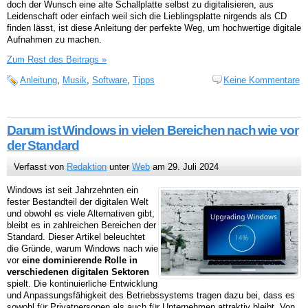
doch der Wunsch eine alte Schallplatte selbst zu digitalisieren, aus
Leidenschaft oder einfach weil sich die Lieblingsplatte nirgends als CD
finden lässt, ist diese Anleitung der perfekte Weg, um hochwertige digitale
Aufnahmen zu machen.
Zum Rest des Beitrags »
Anleitung
,
Musik
,
Software
,
Tipps
Keine Kommentare
Darum ist Windows in vielen Bereichen nach wie vor
der Standard
Verfasst von
Redaktion
unter
Web
am 29. Juli 2024
Windows ist seit Jahrzehnten ein
fester Bestandteil der digitalen Welt
und obwohl es viele Alternativen gibt,
bleibt es in zahlreichen Bereichen der
Standard. Dieser Artikel beleuchtet
die Gründe, warum Windows nach wie
vor
eine dominierende Rolle in
verschiedenen digitalen Sektoren
spielt. Die kontinuierliche Entwicklung
und Anpassungsfähigkeit des Betriebssystems tragen dazu bei, dass es
sowohl für Privatpersonen als auch für Unternehmen attraktiv bleibt. Von