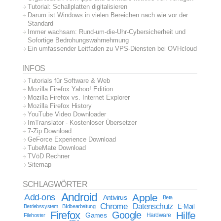
Tutorial: Schallplatten digitalisieren
Darum ist Windows in vielen Bereichen nach wie vor der
Standard
Immer wachsam: Rund-um-die-Uhr-Cybersicherheit und
Sofortige Bedrohungswahrnehmung
Ein umfassender Leitfaden zu VPS-Diensten bei OVHcloud
INFOS
Tutorials für Software & Web
Mozilla Firefox Yahoo! Edition
Mozilla Firefox vs. Internet Explorer
Mozilla Firefox History
YouTube Video Downloader
ImTranslator - Kostenloser Übersetzer
7-Zip Download
GeForce Experience Download
TubeMate Download
TVöD Rechner
Sitemap
SCHLAGWÖRTER
Android
Apple
Add-ons
Antivirus
Beta
Chrome
Datenschutz
E-Mail
Betriebssystem
Bildbearbeitung
Firefox
Google
Hilfe
Games
Filehoster
Hardware