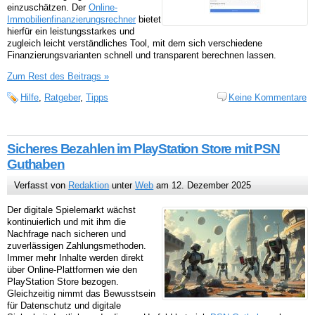
einzuschätzen. Der
Online-
Immobilienfinanzierungsrechner
bietet
hierfür ein leistungsstarkes und
zugleich leicht verständliches Tool, mit dem sich verschiedene
Finanzierungsvarianten schnell und transparent berechnen lassen.
Zum Rest des Beitrags »
Hilfe
,
Ratgeber
,
Tipps
Keine Kommentare
Sicheres Bezahlen im PlayStation Store mit PSN
Guthaben
Verfasst von
Redaktion
unter
Web
am 12. Dezember 2025
Der digitale Spielemarkt wächst
kontinuierlich und mit ihm die
Nachfrage nach sicheren und
zuverlässigen Zahlungsmethoden.
Immer mehr Inhalte werden direkt
über Online-Plattformen wie den
PlayStation Store bezogen.
Gleichzeitig nimmt das Bewusstsein
für Datenschutz und digitale