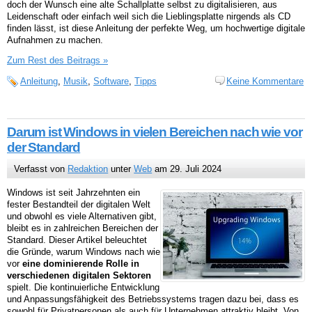
doch der Wunsch eine alte Schallplatte selbst zu digitalisieren, aus
Leidenschaft oder einfach weil sich die Lieblingsplatte nirgends als CD
finden lässt, ist diese Anleitung der perfekte Weg, um hochwertige digitale
Aufnahmen zu machen.
Zum Rest des Beitrags »
Anleitung
,
Musik
,
Software
,
Tipps
Keine Kommentare
Darum ist Windows in vielen Bereichen nach wie vor
der Standard
Verfasst von
Redaktion
unter
Web
am 29. Juli 2024
Windows ist seit Jahrzehnten ein
fester Bestandteil der digitalen Welt
und obwohl es viele Alternativen gibt,
bleibt es in zahlreichen Bereichen der
Standard. Dieser Artikel beleuchtet
die Gründe, warum Windows nach wie
vor
eine dominierende Rolle in
verschiedenen digitalen Sektoren
spielt. Die kontinuierliche Entwicklung
und Anpassungsfähigkeit des Betriebssystems tragen dazu bei, dass es
sowohl für Privatpersonen als auch für Unternehmen attraktiv bleibt. Von