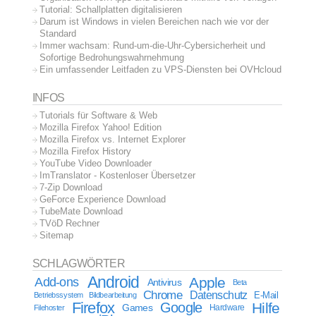
Tutorial: Schallplatten digitalisieren
Darum ist Windows in vielen Bereichen nach wie vor der
Standard
Immer wachsam: Rund-um-die-Uhr-Cybersicherheit und
Sofortige Bedrohungswahrnehmung
Ein umfassender Leitfaden zu VPS-Diensten bei OVHcloud
INFOS
Tutorials für Software & Web
Mozilla Firefox Yahoo! Edition
Mozilla Firefox vs. Internet Explorer
Mozilla Firefox History
YouTube Video Downloader
ImTranslator - Kostenloser Übersetzer
7-Zip Download
GeForce Experience Download
TubeMate Download
TVöD Rechner
Sitemap
SCHLAGWÖRTER
Android
Apple
Add-ons
Antivirus
Beta
Chrome
Datenschutz
E-Mail
Betriebssystem
Bildbearbeitung
Firefox
Google
Hilfe
Games
Filehoster
Hardware