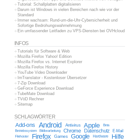
Tutorial: Schallplatten digitalisieren
Darum ist Windows in vielen Bereichen nach wie vor der
Standard
Immer wachsam: Rund-um-die-Uhr-Cybersicherheit und
Sofortige Bedrohungswahrnehmung
Ein umfassender Leitfaden zu VPS-Diensten bei OVHcloud
INFOS
Tutorials für Software & Web
Mozilla Firefox Yahoo! Edition
Mozilla Firefox vs. Internet Explorer
Mozilla Firefox History
YouTube Video Downloader
ImTranslator - Kostenloser Übersetzer
7-Zip Download
GeForce Experience Download
TubeMate Download
TVöD Rechner
Sitemap
SCHLAGWÖRTER
Android
Apple
Add-ons
Antivirus
Beta
Chrome
Datenschutz
E-Mail
Betriebssystem
Bildbearbeitung
Firefox
Google
Hilfe
Games
Filehoster
Hardware