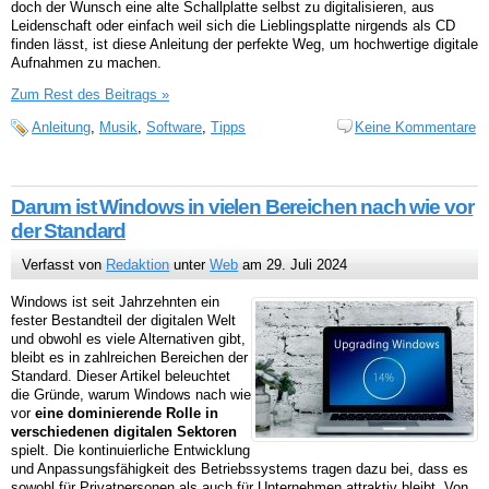
doch der Wunsch eine alte Schallplatte selbst zu digitalisieren, aus
Leidenschaft oder einfach weil sich die Lieblingsplatte nirgends als CD
finden lässt, ist diese Anleitung der perfekte Weg, um hochwertige digitale
Aufnahmen zu machen.
Zum Rest des Beitrags »
Anleitung
,
Musik
,
Software
,
Tipps
Keine Kommentare
Darum ist Windows in vielen Bereichen nach wie vor
der Standard
Verfasst von
Redaktion
unter
Web
am 29. Juli 2024
Windows ist seit Jahrzehnten ein
fester Bestandteil der digitalen Welt
und obwohl es viele Alternativen gibt,
bleibt es in zahlreichen Bereichen der
Standard. Dieser Artikel beleuchtet
die Gründe, warum Windows nach wie
vor
eine dominierende Rolle in
verschiedenen digitalen Sektoren
spielt. Die kontinuierliche Entwicklung
und Anpassungsfähigkeit des Betriebssystems tragen dazu bei, dass es
sowohl für Privatpersonen als auch für Unternehmen attraktiv bleibt. Von