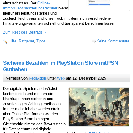
einzuschätzen. Der
Online-
Immobilienfinanzierungsrechner
bietet
hierfür ein leistungsstarkes und
zugleich leicht verständliches Tool, mit dem sich verschiedene
Finanzierungsvarianten schnell und transparent berechnen lassen.
Zum Rest des Beitrags »
Hilfe
,
Ratgeber
,
Tipps
Keine Kommentare
Sicheres Bezahlen im PlayStation Store mit PSN
Guthaben
Verfasst von
Redaktion
unter
Web
am 12. Dezember 2025
Der digitale Spielemarkt wächst
kontinuierlich und mit ihm die
Nachfrage nach sicheren und
zuverlässigen Zahlungsmethoden.
Immer mehr Inhalte werden direkt
über Online-Plattformen wie den
PlayStation Store bezogen.
Gleichzeitig nimmt das Bewusstsein
für Datenschutz und digitale