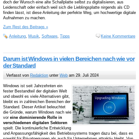
doch der Wunsch eine alte Schallplatte selbst zu digitalisieren, aus
Leidenschaft oder einfach weil sich die Lieblingsplatte nirgends als CD
finden lässt, ist diese Anleitung der perfekte Weg, um hochwertige digitale
Aufnahmen zu machen.
Zum Rest des Beitrags »
Anleitung
,
Musik
,
Software
,
Tipps
Keine Kommentare
Darum ist Windows in vielen Bereichen nach wie vor
der Standard
Verfasst von
Redaktion
unter
Web
am 29. Juli 2024
Windows ist seit Jahrzehnten ein
fester Bestandteil der digitalen Welt
und obwohl es viele Alternativen gibt,
bleibt es in zahlreichen Bereichen der
Standard. Dieser Artikel beleuchtet
die Gründe, warum Windows nach wie
vor
eine dominierende Rolle in
verschiedenen digitalen Sektoren
spielt. Die kontinuierliche Entwicklung
und Anpassungsfähigkeit des Betriebssystems tragen dazu bei, dass es
sowohl für Privatpersonen als auch für Unternehmen attraktiv bleibt. Von