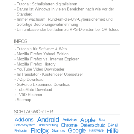
Tutorial: Schallplatten digitalisieren
Darum ist Windows in vielen Bereichen nach wie vor der
Standard
Immer wachsam: Rund-um-die-Uhr-Cybersicherheit und
Sofortige Bedrohungswahrnehmung
Ein umfassender Leitfaden zu VPS-Diensten bei OVHcloud
INFOS
Tutorials für Software & Web
Mozilla Firefox Yahoo! Edition
Mozilla Firefox vs. Internet Explorer
Mozilla Firefox History
YouTube Video Downloader
ImTranslator - Kostenloser Übersetzer
7-Zip Download
GeForce Experience Download
TubeMate Download
TVöD Rechner
Sitemap
SCHLAGWÖRTER
Android
Apple
Add-ons
Antivirus
Beta
Chrome
Datenschutz
E-Mail
Betriebssystem
Bildbearbeitung
Firefox
Google
Hilfe
Games
Filehoster
Hardware