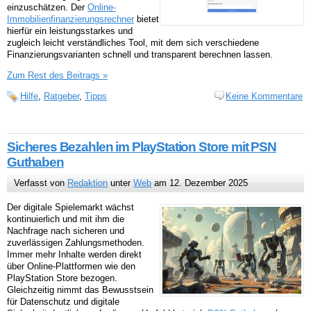
einzuschätzen. Der
Online-
Immobilienfinanzierungsrechner
bietet
hierfür ein leistungsstarkes und
zugleich leicht verständliches Tool, mit dem sich verschiedene
Finanzierungsvarianten schnell und transparent berechnen lassen.
Zum Rest des Beitrags »
Hilfe
,
Ratgeber
,
Tipps
Keine Kommentare
Sicheres Bezahlen im PlayStation Store mit PSN
Guthaben
Verfasst von
Redaktion
unter
Web
am 12. Dezember 2025
Der digitale Spielemarkt wächst
kontinuierlich und mit ihm die
Nachfrage nach sicheren und
zuverlässigen Zahlungsmethoden.
Immer mehr Inhalte werden direkt
über Online-Plattformen wie den
PlayStation Store bezogen.
Gleichzeitig nimmt das Bewusstsein
für Datenschutz und digitale