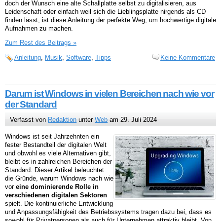
doch der Wunsch eine alte Schallplatte selbst zu digitalisieren, aus
Leidenschaft oder einfach weil sich die Lieblingsplatte nirgends als CD
finden lässt, ist diese Anleitung der perfekte Weg, um hochwertige digitale
Aufnahmen zu machen.
Zum Rest des Beitrags »
Anleitung
,
Musik
,
Software
,
Tipps
Keine Kommentare
Darum ist Windows in vielen Bereichen nach wie vor
der Standard
Verfasst von
Redaktion
unter
Web
am 29. Juli 2024
Windows ist seit Jahrzehnten ein
fester Bestandteil der digitalen Welt
und obwohl es viele Alternativen gibt,
bleibt es in zahlreichen Bereichen der
Standard. Dieser Artikel beleuchtet
die Gründe, warum Windows nach wie
vor
eine dominierende Rolle in
verschiedenen digitalen Sektoren
spielt. Die kontinuierliche Entwicklung
und Anpassungsfähigkeit des Betriebssystems tragen dazu bei, dass es
sowohl für Privatpersonen als auch für Unternehmen attraktiv bleibt. Von