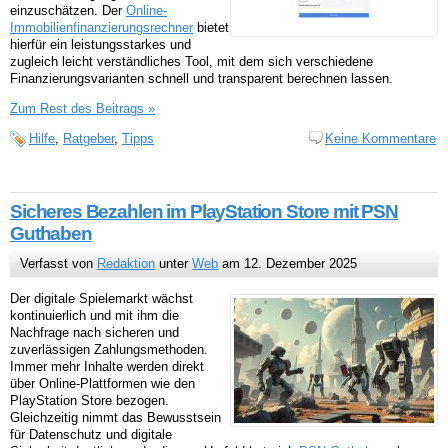
einzuschätzen. Der
Online-
Immobilienfinanzierungsrechner
bietet
hierfür ein leistungsstarkes und
zugleich leicht verständliches Tool, mit dem sich verschiedene
Finanzierungsvarianten schnell und transparent berechnen lassen.
Zum Rest des Beitrags »
Hilfe
,
Ratgeber
,
Tipps
Keine Kommentare
Sicheres Bezahlen im PlayStation Store mit PSN
Guthaben
Verfasst von
Redaktion
unter
Web
am 12. Dezember 2025
Der digitale Spielemarkt wächst
kontinuierlich und mit ihm die
Nachfrage nach sicheren und
zuverlässigen Zahlungsmethoden.
Immer mehr Inhalte werden direkt
über Online-Plattformen wie den
PlayStation Store bezogen.
Gleichzeitig nimmt das Bewusstsein
für Datenschutz und digitale