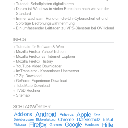
Tutorial: Schallplatten digitalisieren
Darum ist Windows in vielen Bereichen nach wie vor der
Standard
Immer wachsam: Rund-um-die-Uhr-Cybersicherheit und
Sofortige Bedrohungswahrnehmung
Ein umfassender Leitfaden zu VPS-Diensten bei OVHcloud
INFOS
Tutorials für Software & Web
Mozilla Firefox Yahoo! Edition
Mozilla Firefox vs. Internet Explorer
Mozilla Firefox History
YouTube Video Downloader
ImTranslator - Kostenloser Übersetzer
7-Zip Download
GeForce Experience Download
TubeMate Download
TVöD Rechner
Sitemap
SCHLAGWÖRTER
Android
Apple
Add-ons
Antivirus
Beta
Chrome
Datenschutz
E-Mail
Betriebssystem
Bildbearbeitung
Firefox
Google
Hilfe
Games
Filehoster
Hardware