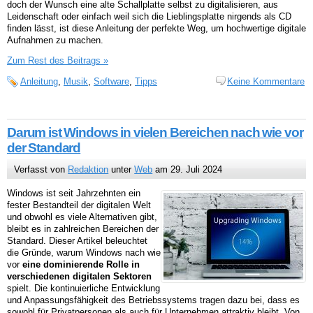
doch der Wunsch eine alte Schallplatte selbst zu digitalisieren, aus
Leidenschaft oder einfach weil sich die Lieblingsplatte nirgends als CD
finden lässt, ist diese Anleitung der perfekte Weg, um hochwertige digitale
Aufnahmen zu machen.
Zum Rest des Beitrags »
Anleitung
,
Musik
,
Software
,
Tipps
Keine Kommentare
Darum ist Windows in vielen Bereichen nach wie vor
der Standard
Verfasst von
Redaktion
unter
Web
am 29. Juli 2024
Windows ist seit Jahrzehnten ein
fester Bestandteil der digitalen Welt
und obwohl es viele Alternativen gibt,
bleibt es in zahlreichen Bereichen der
Standard. Dieser Artikel beleuchtet
die Gründe, warum Windows nach wie
vor
eine dominierende Rolle in
verschiedenen digitalen Sektoren
spielt. Die kontinuierliche Entwicklung
und Anpassungsfähigkeit des Betriebssystems tragen dazu bei, dass es
sowohl für Privatpersonen als auch für Unternehmen attraktiv bleibt. Von