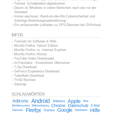
Tutorial: Schallplatten digitalisieren
Darum ist Windows in vielen Bereichen nach wie vor der
Standard
Immer wachsam: Rund-um-die-Uhr-Cybersicherheit und
Sofortige Bedrohungswahrnehmung
Ein umfassender Leitfaden zu VPS-Diensten bei OVHcloud
INFOS
Tutorials für Software & Web
Mozilla Firefox Yahoo! Edition
Mozilla Firefox vs. Internet Explorer
Mozilla Firefox History
YouTube Video Downloader
ImTranslator - Kostenloser Übersetzer
7-Zip Download
GeForce Experience Download
TubeMate Download
TVöD Rechner
Sitemap
SCHLAGWÖRTER
Android
Apple
Add-ons
Antivirus
Beta
Chrome
Datenschutz
E-Mail
Betriebssystem
Bildbearbeitung
Firefox
Google
Hilfe
Games
Filehoster
Hardware