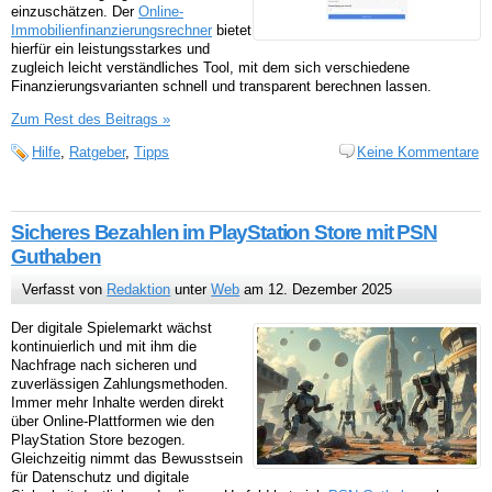
einzuschätzen. Der
Online-
Immobilienfinanzierungsrechner
bietet
hierfür ein leistungsstarkes und
zugleich leicht verständliches Tool, mit dem sich verschiedene
Finanzierungsvarianten schnell und transparent berechnen lassen.
Zum Rest des Beitrags »
Hilfe
,
Ratgeber
,
Tipps
Keine Kommentare
Sicheres Bezahlen im PlayStation Store mit PSN
Guthaben
Verfasst von
Redaktion
unter
Web
am 12. Dezember 2025
Der digitale Spielemarkt wächst
kontinuierlich und mit ihm die
Nachfrage nach sicheren und
zuverlässigen Zahlungsmethoden.
Immer mehr Inhalte werden direkt
über Online-Plattformen wie den
PlayStation Store bezogen.
Gleichzeitig nimmt das Bewusstsein
für Datenschutz und digitale