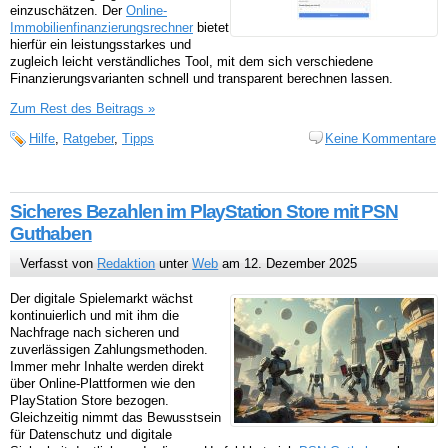
einzuschätzen. Der
Online-
Immobilienfinanzierungsrechner
bietet
hierfür ein leistungsstarkes und
zugleich leicht verständliches Tool, mit dem sich verschiedene
Finanzierungsvarianten schnell und transparent berechnen lassen.
Zum Rest des Beitrags »
Hilfe
,
Ratgeber
,
Tipps
Keine Kommentare
Sicheres Bezahlen im PlayStation Store mit PSN
Guthaben
Verfasst von
Redaktion
unter
Web
am 12. Dezember 2025
Der digitale Spielemarkt wächst
kontinuierlich und mit ihm die
Nachfrage nach sicheren und
zuverlässigen Zahlungsmethoden.
Immer mehr Inhalte werden direkt
über Online-Plattformen wie den
PlayStation Store bezogen.
Gleichzeitig nimmt das Bewusstsein
für Datenschutz und digitale