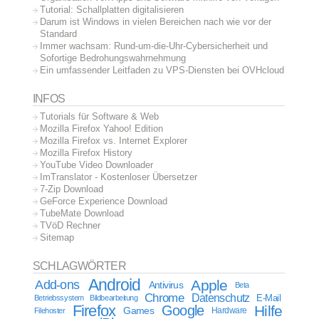
Tutorial: Schallplatten digitalisieren
Darum ist Windows in vielen Bereichen nach wie vor der
Standard
Immer wachsam: Rund-um-die-Uhr-Cybersicherheit und
Sofortige Bedrohungswahrnehmung
Ein umfassender Leitfaden zu VPS-Diensten bei OVHcloud
INFOS
Tutorials für Software & Web
Mozilla Firefox Yahoo! Edition
Mozilla Firefox vs. Internet Explorer
Mozilla Firefox History
YouTube Video Downloader
ImTranslator - Kostenloser Übersetzer
7-Zip Download
GeForce Experience Download
TubeMate Download
TVöD Rechner
Sitemap
SCHLAGWÖRTER
Android
Apple
Add-ons
Antivirus
Beta
Chrome
Datenschutz
E-Mail
Betriebssystem
Bildbearbeitung
Firefox
Google
Hilfe
Games
Filehoster
Hardware