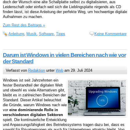
doch der Wunsch eine alte Schallplatte selbst zu digitalisieren, aus
Leidenschaft oder einfach weil sich die Lieblingsplatte nirgends als CD
finden lässt, ist diese Anleitung der perfekte Weg, um hochwertige digitale
Aufnahmen zu machen.
Zum Rest des Beitrags »
Anleitung
,
Musik
,
Software
,
Tipps
Keine Kommentare
Darum ist Windows in vielen Bereichen nach wie vor
der Standard
Verfasst von
Redaktion
unter
Web
am 29. Juli 2024
Windows ist seit Jahrzehnten ein
fester Bestandteil der digitalen Welt
und obwohl es viele Alternativen gibt,
bleibt es in zahlreichen Bereichen der
Standard. Dieser Artikel beleuchtet
die Gründe, warum Windows nach wie
vor
eine dominierende Rolle in
verschiedenen digitalen Sektoren
spielt. Die kontinuierliche Entwicklung
und Anpassungsfähigkeit des Betriebssystems tragen dazu bei, dass es
sowohl für Privatpersonen als auch für Unternehmen attraktiv bleibt. Von