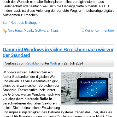
doch der Wunsch eine alte Schallplatte selbst zu digitalisieren, aus
Leidenschaft oder einfach weil sich die Lieblingsplatte nirgends als CD
finden lässt, ist diese Anleitung der perfekte Weg, um hochwertige digitale
Aufnahmen zu machen.
Zum Rest des Beitrags »
Anleitung
,
Musik
,
Software
,
Tipps
Keine Kommentare
Darum ist Windows in vielen Bereichen nach wie vor
der Standard
Verfasst von
Redaktion
unter
Web
am 29. Juli 2024
Windows ist seit Jahrzehnten ein
fester Bestandteil der digitalen Welt
und obwohl es viele Alternativen gibt,
bleibt es in zahlreichen Bereichen der
Standard. Dieser Artikel beleuchtet
die Gründe, warum Windows nach wie
vor
eine dominierende Rolle in
verschiedenen digitalen Sektoren
spielt. Die kontinuierliche Entwicklung
und Anpassungsfähigkeit des Betriebssystems tragen dazu bei, dass es
sowohl für Privatpersonen als auch für Unternehmen attraktiv bleibt. Von