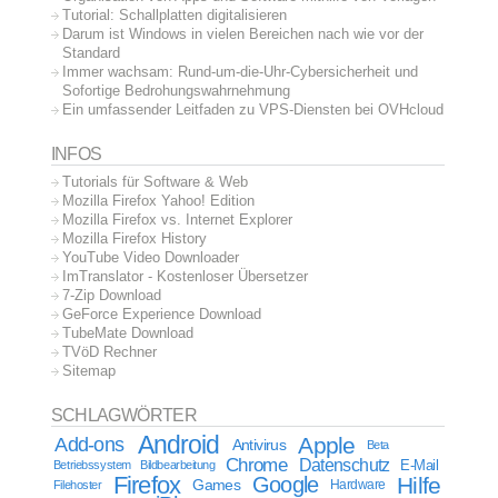
Tutorial: Schallplatten digitalisieren
Darum ist Windows in vielen Bereichen nach wie vor der
Standard
Immer wachsam: Rund-um-die-Uhr-Cybersicherheit und
Sofortige Bedrohungswahrnehmung
Ein umfassender Leitfaden zu VPS-Diensten bei OVHcloud
INFOS
Tutorials für Software & Web
Mozilla Firefox Yahoo! Edition
Mozilla Firefox vs. Internet Explorer
Mozilla Firefox History
YouTube Video Downloader
ImTranslator - Kostenloser Übersetzer
7-Zip Download
GeForce Experience Download
TubeMate Download
TVöD Rechner
Sitemap
SCHLAGWÖRTER
Android
Apple
Add-ons
Antivirus
Beta
Chrome
Datenschutz
E-Mail
Betriebssystem
Bildbearbeitung
Firefox
Google
Hilfe
Games
Filehoster
Hardware