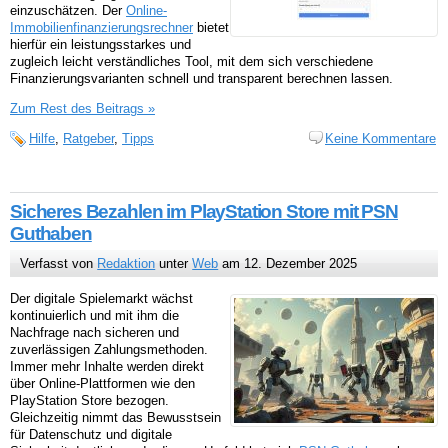
einzuschätzen. Der
Online-
Immobilienfinanzierungsrechner
bietet
hierfür ein leistungsstarkes und
zugleich leicht verständliches Tool, mit dem sich verschiedene
Finanzierungsvarianten schnell und transparent berechnen lassen.
Zum Rest des Beitrags »
Hilfe
,
Ratgeber
,
Tipps
Keine Kommentare
Sicheres Bezahlen im PlayStation Store mit PSN
Guthaben
Verfasst von
Redaktion
unter
Web
am 12. Dezember 2025
Der digitale Spielemarkt wächst
kontinuierlich und mit ihm die
Nachfrage nach sicheren und
zuverlässigen Zahlungsmethoden.
Immer mehr Inhalte werden direkt
über Online-Plattformen wie den
PlayStation Store bezogen.
Gleichzeitig nimmt das Bewusstsein
für Datenschutz und digitale