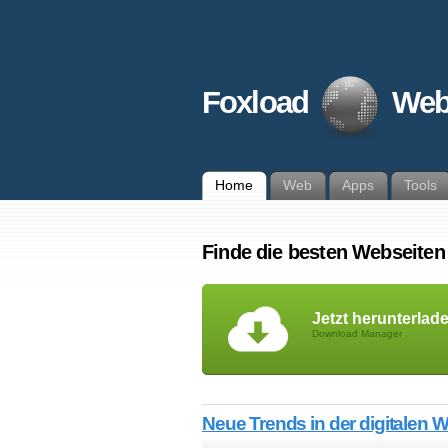
Foxload
Web
Home
Web
Apps
Tools
Finde die besten Webseite
Jetzt herunterlad
Download Manager
Neue Trends in der digitalen 