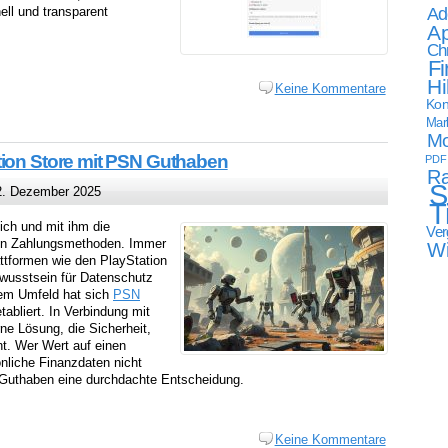
Ad
ll und transparent
Ap
Ch
Fi
Hi
Keine Kommentare
Kon
Mark
Mo
tion Store mit PSN Guthaben
PDF
Ra
S
. Dezember 2025
T
lich und mit ihm die
Ver
gen Zahlungsmethoden. Immer
W
attformen wie den PlayStation
wusstsein für Datenschutz
esem Umfeld hat sich
PSN
abliert. In Verbindung mit
ne Lösung, die Sicherheit,
int. Wer Wert auf einen
nliche Finanzdaten nicht
N Guthaben eine durchdachte Entscheidung.
Keine Kommentare