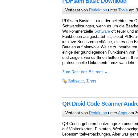
PDFsam Basic Download
Verfasst von
Redaktion
unter
Tools
am 3
PDFsam Basic ist eine der beliebtesten 
Softwarelösungen, wenn es um die Bearbe
Wo kommerzielle
Software
oft teuer und m
Funktionen ausgestattet ist, bietet PDFsa
intuitive Benutzeroberfläche, die es den 
Dateien auf sinnvolle Weise zu bearbeiten.
einige der grundlegenden Funktionen vo
und zeigen, wie es Ihnen helfen kann, Ihr
professionelle Dokumente umzuwandeln.
Zum Rest des Beitrags »
Software
,
Tipps
QR Droid Code Scanner Andr
Verfasst von
Redaktion
unter
Apps
am 30
QR-Codes gehören heutzutage zu unserem 
auf Visitenkarten, Plakaten, Werbeanzeig
Lebensmittelverpackungen. Aber was gena