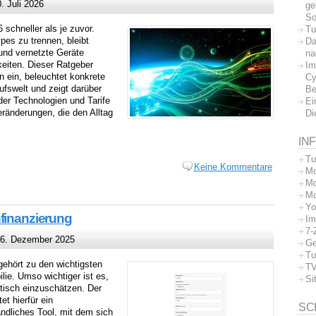
 Juli 2026
ge
So
 schneller als je zuvor.
Tu
es zu trennen, bleibt
Da
und vernetzte Geräte
na
eiten. Dieser Ratgeber
Im
n ein, beleuchtet konkrete
Cy
ufswelt und zeigt darüber
Be
er Technologien und Tarife
Ei
ränderungen, die den Alltag
Di
IN
Tu
Keine Kommentare
Mo
Mo
Mo
Yo
finanzierung
Im
7-
6. Dezember 2025
Ge
Tu
gehört zu den wichtigsten
TV
lie. Umso wichtiger ist es,
Si
tisch einzuschätzen. Der
et hierfür ein
SC
ändliches Tool, mit dem sich