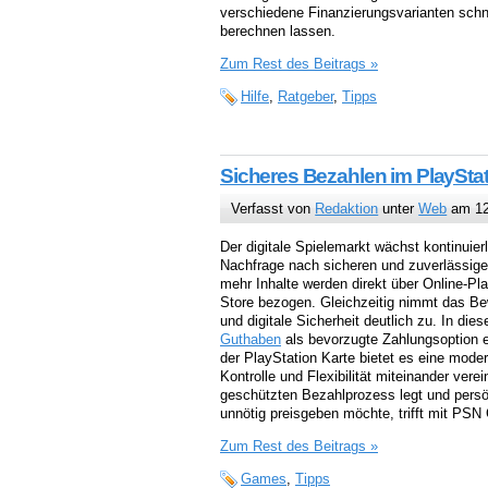
verschiedene Finanzierungsvarianten schne
berechnen lassen.
Zum Rest des Beitrags »
Hilfe
,
Ratgeber
,
Tipps
Sicheres Bezahlen im PlaySta
Verfasst von
Redaktion
unter
Web
am 12
Der digitale Spielemarkt wächst kontinuier
Nachfrage nach sicheren und zuverlässi
mehr Inhalte werden direkt über Online-Pl
Store bezogen. Gleichzeitig nimmt das Be
und digitale Sicherheit deutlich zu. In di
Guthaben
als bevorzugte Zahlungsoption et
der PlayStation Karte bietet es eine moder
Kontrolle und Flexibilität miteinander vere
geschützten Bezahlprozess legt und persö
unnötig preisgeben möchte, trifft mit PS
Zum Rest des Beitrags »
Games
,
Tipps