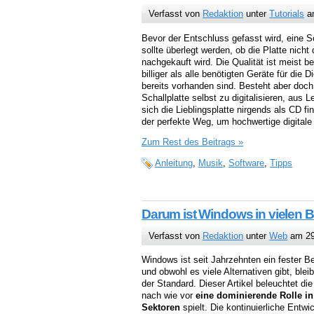
Verfasst von
Redaktion
unter
Tutorials
am
Bevor der Entschluss gefasst wird, eine Sch
sollte überlegt werden, ob die Platte nicht
nachgekauft wird. Die Qualität ist meist be
billiger als alle benötigten Geräte für die Di
bereits vorhanden sind. Besteht aber doch
Schallplatte selbst zu digitalisieren, aus 
sich die Lieblingsplatte nirgends als CD fin
der perfekte Weg, um hochwertige digita
Zum Rest des Beitrags »
Anleitung
,
Musik
,
Software
,
Tipps
Darum ist Windows in vielen B
Verfasst von
Redaktion
unter
Web
am 29.
Windows ist seit Jahrzehnten ein fester Be
und obwohl es viele Alternativen gibt, blei
der Standard. Dieser Artikel beleuchtet 
nach wie vor
eine dominierende Rolle in
Sektoren
spielt. Die kontinuierliche Entwi