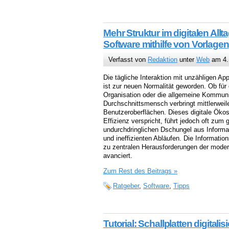
Mehr Struktur im digitalen All
Software mithilfe von Vorlagen
Verfasst von
Redaktion
unter
Web
am 4.
Die tägliche Interaktion mit unzähligen 
ist zur neuen Normalität geworden. Ob für d
Organisation oder die allgemeine Kommuni
Durchschnittsmensch verbringt mittlerwei
Benutzeroberflächen. Dieses digitale Öko
Effizienz verspricht, führt jedoch oft zum
undurchdringlichen Dschungel aus Informa
und ineffizienten Abläufen. Die Informatio
zu zentralen Herausforderungen der moder
avanciert.
Zum Rest des Beitrags »
Ratgeber
,
Software
,
Tipps
Tutorial: Schallplatten digitalis