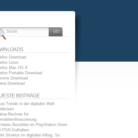
WNLOADS
refox Download
refox Linux
refox Mac OS X
refox Portable Download
rome Download
era Download
UESTE BEITRÄGE
ue Trends in der digitalen Welt
tdecken
line-Rechner für
mobilienfinanzierung
cheres Bezahlen im PlayStation Store
t PSN Guthaben
hr Struktur im digitalen Alltag: So