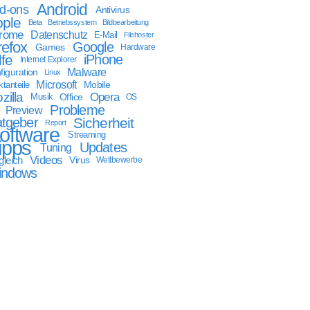
Android
d-ons
Antivirus
ple
Beta
Betriebssystem
Bildbearbeitung
rome
Datenschutz
E-Mail
Filehoster
refox
Google
Games
Hardware
lfe
iPhone
Internet Explorer
Malware
figuration
Linux
Microsoft
Mobile
tanteile
zilla
Opera
Musik
Office
OS
Probleme
Preview
tgeber
Sicherheit
Report
oftware
Streaming
ipps
Updates
Tuning
Videos
gleich
Virus
Wettbewerbe
indows