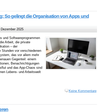
tag: So gelingt die Organisation von Apps und
 Dezember 2025
Apps und Softwareprogrammen
ie Arbeit, die private
kation – der
le Stunden vor verschiedenen
system, das vor allem mehr
 genauen Gegenteil: einem
tionen, Benachrichtigungen
nsflut und das App-Chaos sind
nen Lebens- und Arbeitswelt
Keine Kommentare
ieren