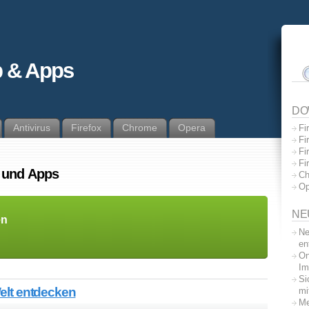
 & Apps
DO
Antivirus
Firefox
Chrome
Opera
Fi
Fi
Fi
Fi
n und Apps
Ch
Op
NE
en
Ne
en
On
Im
Si
Welt entdecken
mi
Me