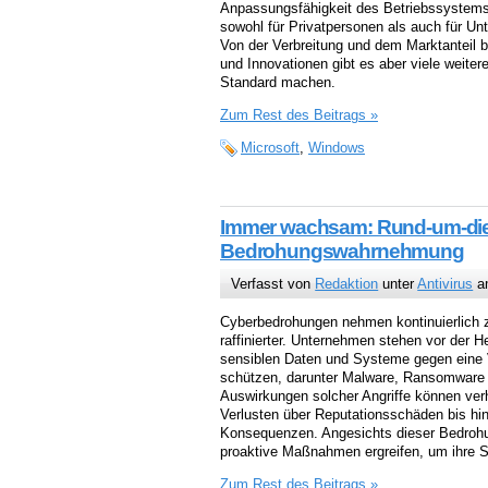
Anpassungsfähigkeit des Betriebssystems
sowohl für Privatpersonen als auch für Unt
Von der Verbreitung und dem Marktanteil 
und Innovationen gibt es aber viele weite
Standard machen.
Zum Rest des Beitrags »
Microsoft
,
Windows
Immer wachsam: Rund-um-die-
Bedrohungswahrnehmung
Verfasst von
Redaktion
unter
Antivirus
am
Cyberbedrohungen nehmen kontinuierlich
raffinierter. Unternehmen stehen vor der H
sensiblen Daten und Systeme gegen eine 
schützen, darunter Malware, Ransomware u
Auswirkungen solcher Angriffe können verh
Verlusten über Reputationsschäden bis hin
Konsequenzen. Angesichts dieser Bedro
proaktive Maßnahmen ergreifen, um ihre Si
Zum Rest des Beitrags »