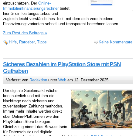
einzuschätzen. Der
Online-
Immobilienfinanzierungsrechner
bietet
hierfür ein leistungsstarkes und
zugleich leicht verständliches Tool, mit dem sich verschiedene
Finanzierungsvarianten schnell und transparent berechnen lassen.
Zum Rest des Beitrags »
Hilfe
,
Ratgeber
,
Tipps
Keine Kommentare
Sicheres Bezahlen im PlayStation Store mit PSN
Guthaben
Verfasst von
Redaktion
unter
Web
am 12. Dezember 2025
Der digitale Spielemarkt wächst
kontinuierlich und mit ihm die
Nachfrage nach sicheren und
zuverlässigen Zahlungsmethoden.
Immer mehr Inhalte werden direkt
über Online-Plattformen wie den
PlayStation Store bezogen.
Gleichzeitig nimmt das Bewusstsein
für Datenschutz und digitale