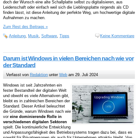
doch der Wunsch eine alte Schallplatte selbst zu digitalisieren, aus
Leidenschaft oder einfach weil sich die Lieblingsplatte nirgends als CD
finden lässt, ist diese Anleitung der perfekte Weg, um hochwertige digitale
Aufnahmen zu machen.
Zum Rest des Beitrags »
Anleitung
,
Musik
,
Software
,
Tipps
Keine Kommentare
Darum ist Windows in vielen Bereichen nach wie vor
der Standard
Verfasst von
Redaktion
unter
Web
am 29. Juli 2024
Windows ist seit Jahrzehnten ein
fester Bestandteil der digitalen Welt
und obwohl es viele Alternativen gibt,
bleibt es in zahlreichen Bereichen der
Standard. Dieser Artikel beleuchtet
die Gründe, warum Windows nach wie
vor
eine dominierende Rolle in
verschiedenen digitalen Sektoren
spielt. Die kontinuierliche Entwicklung
und Anpassungsfähigkeit des Betriebssystems tragen dazu bei, dass es
sowohl für Privatpersonen als auch für Unternehmen attraktiv bleibt. Von