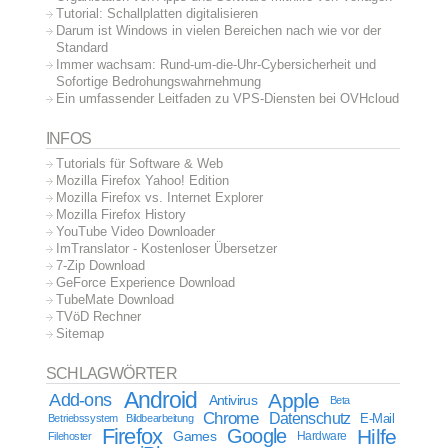
Tutorial: Schallplatten digitalisieren
Darum ist Windows in vielen Bereichen nach wie vor der
Standard
Immer wachsam: Rund-um-die-Uhr-Cybersicherheit und
Sofortige Bedrohungswahrnehmung
Ein umfassender Leitfaden zu VPS-Diensten bei OVHcloud
INFOS
Tutorials für Software & Web
Mozilla Firefox Yahoo! Edition
Mozilla Firefox vs. Internet Explorer
Mozilla Firefox History
YouTube Video Downloader
ImTranslator - Kostenloser Übersetzer
7-Zip Download
GeForce Experience Download
TubeMate Download
TVöD Rechner
Sitemap
SCHLAGWÖRTER
Android
Apple
Add-ons
Antivirus
Beta
Chrome
Datenschutz
E-Mail
Betriebssystem
Bildbearbeitung
Firefox
Google
Hilfe
Games
Filehoster
Hardware